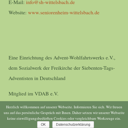
E-Mail:
info@sh-wittelsbach.de
Website:
www.seniorenheim-wittelsbach.de
Eine Einrichtung des Advent-Wohlfahrtswerks e.V.,
dem Sozialwerk der Freikirche der Siebenten-Tags-
Adventisten in Deutschland
Mitglied im VDAB e.V.
Herzlich willkommen auf unserer Webseite. Informieren Sie sich. Wir freuen
uns auf das persönliche Gespräch mit Ihnen. Daher setzen wir unserer Webseite
keine einwilligungsbedürften Cookies oder vergleichbare Werkzeuge ein.
© Copyright 2016 -
2026 | Umsetzung
blic-voraus
| All Rights
OK
Datenschutzerklärung
Reserved