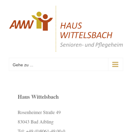
Zum
Inhalt
springen
Gehe zu ...
Haus Wittelsbach
Rosenheimer Straße 49
83043 Bad Aibling
Tel: +49 (0)8061-49 00-0