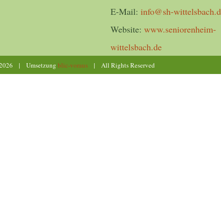
E-Mail:
info@sh-wittelsbach.
Website:
www.seniorenheim-
wittelsbach.de
2026 | Umsetzung
blic-voraus
| All Rights Reserved