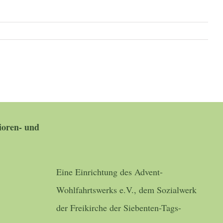
oren- und
Eine Einrichtung des Advent-
Wohlfahrtswerks e.V., dem Sozialwerk
der Freikirche der Siebenten-Tags-