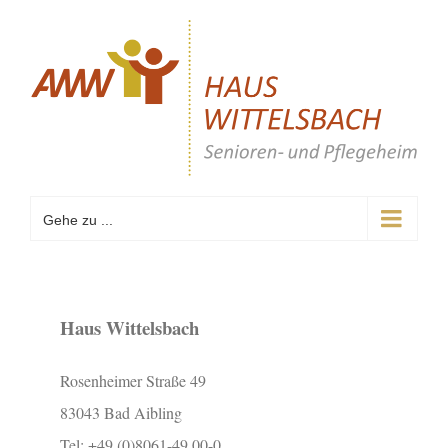
Zum
Inhalt
springen
Gehe zu ...
Haus Wittelsbach
Rosenheimer Straße 49
83043 Bad Aibling
Tel: +49 (0)8061-49 00-0