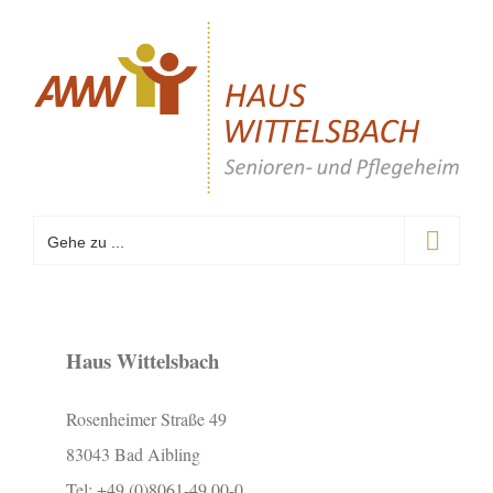
Zum
Inhalt
springen
Gehe zu ...
Haus Wittelsbach
Rosenheimer Straße 49
83043 Bad Aibling
Tel: +49 (0)8061-49 00-0