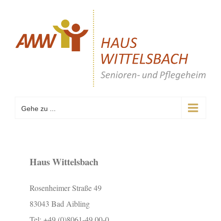
Zum
Inhalt
springen
Gehe zu ...
Haus Wittelsbach
Rosenheimer Straße 49
83043 Bad Aibling
Tel: +49 (0)8061-49 00-0