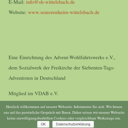
E-Mail:
info@sh-wittelsbach.de
Website:
www.seniorenheim-wittelsbach.de
Eine Einrichtung des Advent-Wohlfahrtswerks e.V.,
dem Sozialwerk der Freikirche der Siebenten-Tags-
Adventisten in Deutschland
Mitglied im VDAB e.V.
Herzlich willkommen auf unserer Webseite. Informieren Sie sich. Wir freuen
uns auf das persönliche Gespräch mit Ihnen. Daher setzen wir unserer Webseite
keine einwilligungsbedürften Cookies oder vergleichbare Werkzeuge ein.
© Copyright 2016 -
2026 | Umsetzung
blic-voraus
| All Rights
OK
Datenschutzerklärung
Reserved