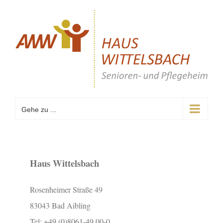
Zum
Inhalt
springen
Gehe zu ...
Haus Wittelsbach
Rosenheimer Straße 49
83043 Bad Aibling
Tel: +49 (0)8061-49 00-0