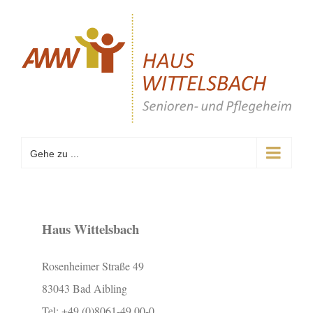
Zum
Inhalt
springen
Gehe zu ...
Haus Wittelsbach
Rosenheimer Straße 49
83043 Bad Aibling
Tel: +49 (0)8061-49 00-0