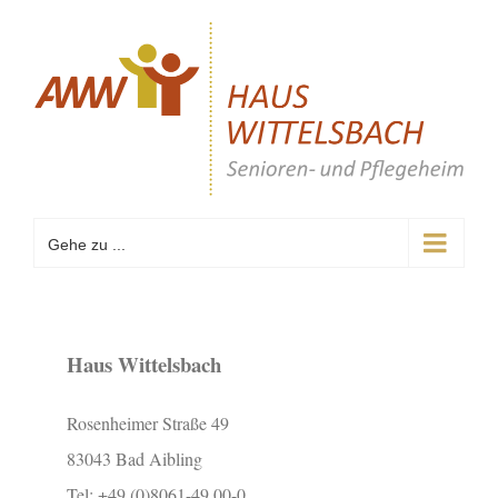
Zum
Inhalt
springen
Gehe zu ...
Haus Wittelsbach
Rosenheimer Straße 49
83043 Bad Aibling
Tel: +49 (0)8061-49 00-0