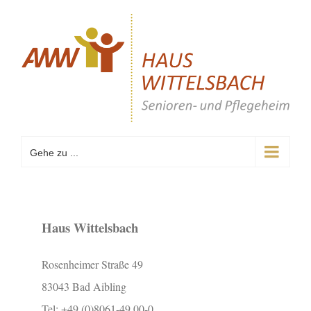
Zum
Inhalt
springen
Gehe zu ...
Haus Wittelsbach
Rosenheimer Straße 49
83043 Bad Aibling
Tel: +49 (0)8061-49 00-0