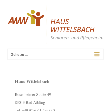
Zum
Inhalt
springen
Gehe zu ...
Haus Wittelsbach
Rosenheimer Straße 49
83043 Bad Aibling
Tel: +49 (0)8061-49 00-0