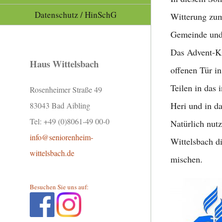
Datenschutz / HinSchG
Witterung zum
Gemeinde und 
Das Advent-Ki
Haus Wittelsbach
offenen Tür in
Teilen in das
Rosenheimer Straße 49
Heri und in d
83043 Bad Aibling
Tel: +49 (0)8061-49 00-0
Natürlich nut
info@seniorenheim-
Wittelsbach di
wittelsbach.de
mischen.
Besuchen Sie uns auf: