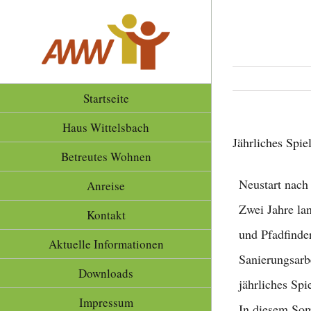
Zum
Inhalt
springen
Startseite
Haus Wittelsbach
Jährliches Spie
Betreutes Wohnen
Neustart nach
Anreise
Zwei Jahre la
Kontakt
und Pfadfinde
Aktuelle Informationen
Sanierungsarb
Downloads
jährliches Spi
Impressum
In diesem Som