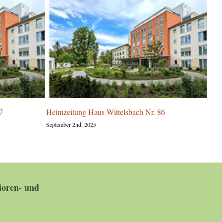
Heimzeitung Haus Wittelsbach Nr. 86
Paradi
Wittels
September 2nd, 2025
August 17
oren- und