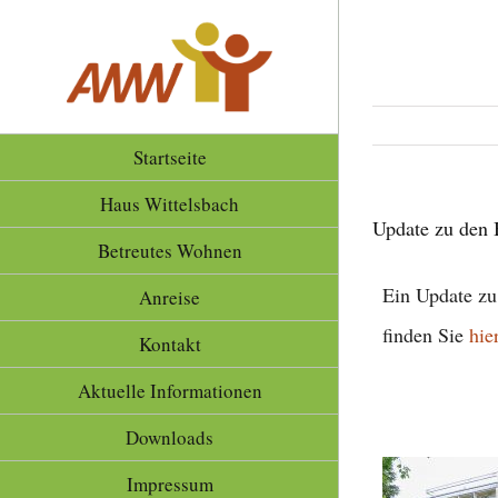
Zum
Inhalt
springen
Startseite
Haus Wittelsbach
Update zu den 
Betreutes Wohnen
Ein Update zu
Anreise
finden Sie
hie
Kontakt
Aktuelle Informationen
Downloads
Impressum