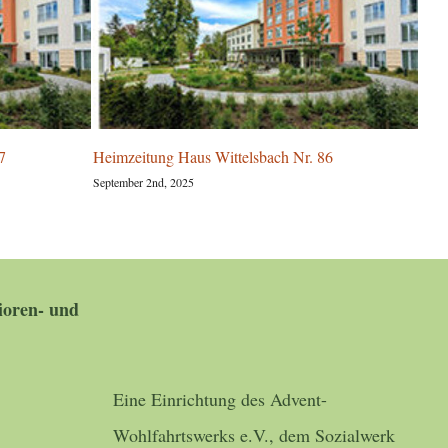
7
Heimzeitung Haus Wittelsbach Nr. 86
Par
Witt
September 2nd, 2025
Augus
oren- und
Eine Einrichtung des Advent-
Wohlfahrtswerks e.V., dem Sozialwerk