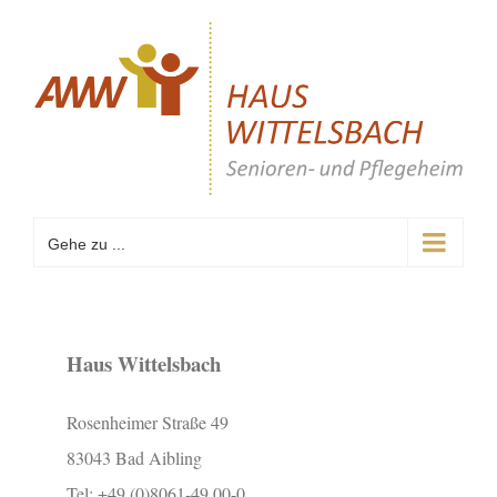
Zum
Inhalt
springen
Gehe zu ...
Haus Wittelsbach
Rosenheimer Straße 49
83043 Bad Aibling
Tel: +49 (0)8061-49 00-0