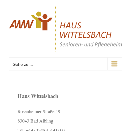
Zum
Inhalt
springen
Gehe zu ...
Haus Wittelsbach
Rosenheimer Straße 49
83043 Bad Aibling
Tel: +49 (0)8061-49 00-0