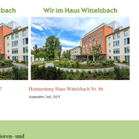
7
Heimzeitung Haus Wittelsbach Nr. 86
Par
Witt
September 2nd, 2025
Augus
oren- und