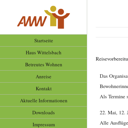
Zum
Inhalt
springen
Startseite
Haus Wittelsbach
Reisevorbereit
Betreutes Wohnen
Das Organisat
Anreise
Bewohnerinne
Kontakt
Als Termine s
Aktuelle Informationen
22. Mai, 12. 
Downloads
Alle Ausflüg
Impressum