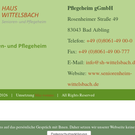
Pflegeheim gGmbH
Rosenheimer Straße 49
83043 Bad Aibling
Telefon:
+49 (0)8061-49 00-0
Fax:
+49 (0)8061-49 00-777
E-Mail:
info@sh-wittelsbach.
Website:
www.seniorenheim-
wittelsbach.de
2026 | Umsetzung
blic-voraus
| All Rights Reserved
uns auf das persönliche Gespräch mit Ihnen. Daher setzen wir unserer Webseite kei
Datenschutzerklärung