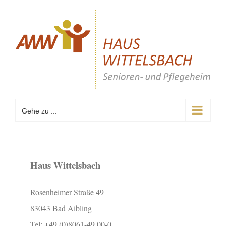
Zum
Inhalt
springen
Gehe zu ...
Haus Wittelsbach
Rosenheimer Straße 49
83043 Bad Aibling
Tel: +49 (0)8061-49 00-0