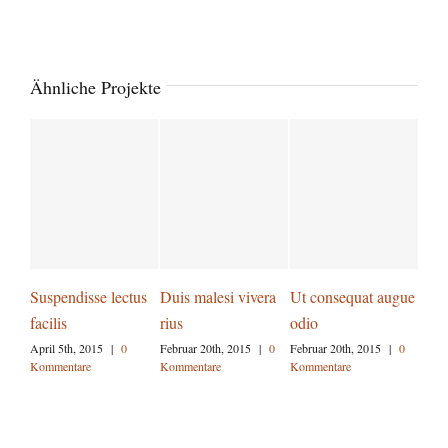
Ähnliche Projekte
Suspendisse lectus
Duis malesi vivera
Ut consequat augue
Nul
facilis
rius
odio
eget
April 5th, 2015
|
0
Februar 20th, 2015
|
0
Februar 20th, 2015
|
0
Febru
Kommentare
Kommentare
Kommentare
Komm