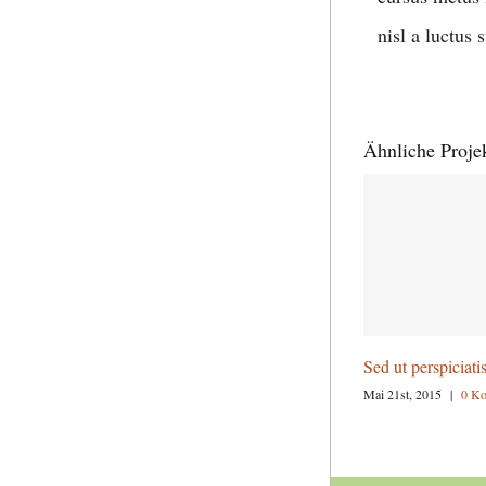
nisl a luctus s
Ähnliche Proje
Sed ut perspiciati
Mai 21st, 2015
|
0 K