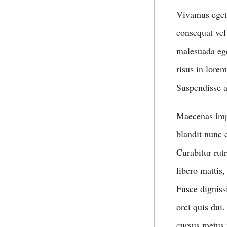
Vivamus eget 
consequat vel
malesuada ege
risus in lore
Suspendisse a
Maecenas imp
blandit nunc 
Curabitur rut
libero mattis
Fusce digniss
orci quis dui.
cursus metus 