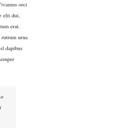
 Vivamus orci
 elit dui,
tum erat.
, rutrum urna
isl dapibus
 semper
 a
i