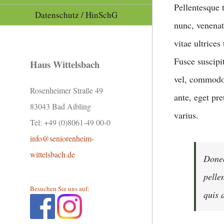
Pellentesque 
Datenschutz / HinSchG
nunc, venenati
vitae ultrice
Fusce suscipi
Haus Wittelsbach
vel, commodo 
Rosenheimer Straße 49
ante, eget pr
83043 Bad Aibling
varius.
Tel: +49 (0)8061-49 00-0
info@seniorenheim-
wittelsbach.de
Donec
pelle
Besuchen Sie uns auf:
quis 