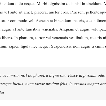
tincidunt odio neque. Morbi dignissim quis nisl in tincidunt.
s vel ante sit amet, placerat auctor eros. Praesent pellentesque
s tortor commodo vel. Aenean at bibendum mauris, a condimen
t augue et ante faucibus venenatis. Aliquam et augue volutpat
libero. In pharetra, tortor vel venenatis vestibulum, mauris n
etium sapien ligula nec neque. Suspendisse non augue a enim
 accumsan nisl ac pharetra dignissim. Fusce dignissim, odio
ntesque luctus, nunc tortor pretium felis, in egestas magna orc
dui