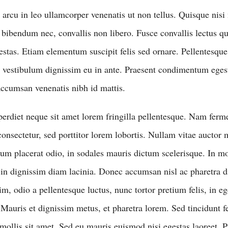
arcu in leo ullamcorper venenatis ut non tellus. Quisque nisi
 bibendum nec, convallis non libero. Fusce convallis lectus qu
stas. Etiam elementum suscipit felis sed ornare. Pellentesque
m vestibulum dignissim eu in ante. Praesent condimentum egest
ccumsan venenatis nibh id mattis.
erdiet neque sit amet lorem fringilla pellentesque. Nam fer
consectetur, sed porttitor lorem lobortis. Nullam vitae auctor 
rum placerat odio, in sodales mauris dictum scelerisque. In mo
, in dignissim diam lacinia. Donec accumsan nisl ac pharetra d
im, odio a pellentesque luctus, nunc tortor pretium felis, in 
 Mauris et dignissim metus, et pharetra lorem. Sed tincidunt fe
mollis sit amet. Sed eu mauris euismod nisi egestas laoreet. P