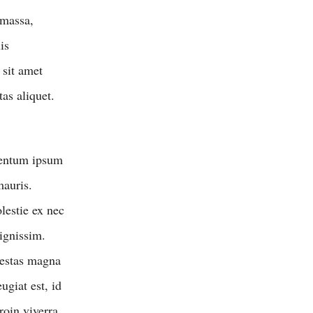
 massa,
is
 sit amet
as aliquet.
mentum ipsum
mauris.
lestie ex nec
ignissim.
egestas magna
ugiat est, id
roin viverra