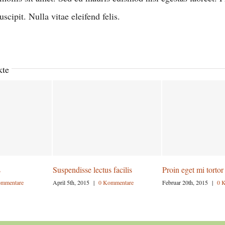
uscipit. Nulla vitae eleifend felis.
kte
s
Suspendisse lectus facilis
Proin eget mi tortor
ommentare
April 5th, 2015
|
0 Kommentare
Februar 20th, 2015
|
0 