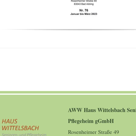
AWW Haus Wittelsbach Seni
Pflegeheim gGmbH
Rosenheimer Straße 49