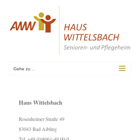
Zum
Inhalt
springen
Gehe zu ...
Haus Wittelsbach
Rosenheimer Straße 49
83043 Bad Aibling
Tel: +49 (0)8061-49 00-0